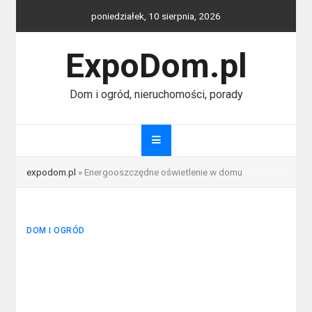
Skip
poniedziałek, 10 sierpnia, 2026
to
content
ExpoDom.pl
Dom i ogród, nieruchomości, porady
expodom.pl
»
Energooszczędne oświetlenie w domu
DOM I OGRÓD