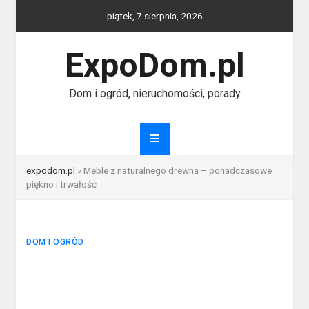
Skip
piątek, 7 sierpnia, 2026
to
content
ExpoDom.pl
Dom i ogród, nieruchomości, porady
expodom.pl
»
Meble z naturalnego drewna – ponadczasowe
piękno i trwałość
DOM I OGRÓD