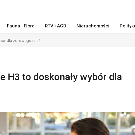
Fauna i Flora
RTV i AGD
Nieruchomości
Polity
bór dla zdrowego snu?
e H3 to doskonały wybór dla