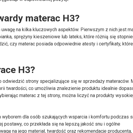
wardy materac H3?
uwagę na kilka kluczowych aspektów. Pierwszym z nich jest mat
ianka, sprężyny kieszeniowe lub lateks, które różnią się stopni
zić, czy materac posiada odpowiednie atesty i certyfikaty, któr
race H3?
o odwiedzić strony specjalizujące się w sprzedaży materaców.
rii twardości, co umożliwia znalezienie produktu idealnie dop
erając materac z tej strony, można liczyć na produkty wysokiej
wyborem dla osób szukających wsparcia i komfortu podczas sn
postawy, co przekłada się na lepszą jakość snu i ogólne
wagę na jego materiał, twardość oraz rekomendacje producenta,