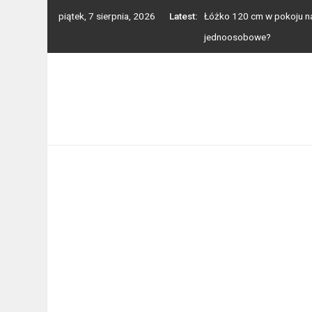
Skip
piątek, 7 sierpnia, 2026
Latest:
Łóżko 120 cm w pokoju nas
to
jednoosobowe?
content
Balkon, taras, ogródek – 
Toaleta przenośna na dzia
Jak wygląda cięcie lasero
Mocowanie i montaż balus