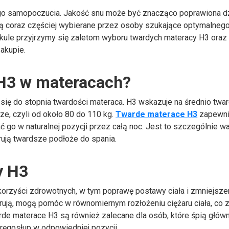
ego samopoczucia. Jakość snu może być znacząco poprawiona d
 coraz częściej wybierane przez osoby szukające optymalneg
ykule przyjrzymy się zaletom wyboru twardych materacy H3 oraz
akupie.
 H3 w materacach?
i się do stopnia twardości materaca. H3 wskazuje na średnio twa
dze, czyli od około 80 do 110 kg.
Twarde materace H3
zapewni
go w naturalnej pozycji przez całą noc. Jest to szczególnie w
rują twardsze podłoże do spania.
y H3
orzyści zdrowotnych, w tym poprawę postawy ciała i zmniejsze
rują, mogą pomóc w równomiernym rozłożeniu ciężaru ciała, co z
arde materace H3 są również zalecane dla osób, które śpią główn
ręgosłup w odpowiedniej pozycji.