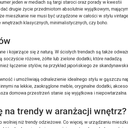
umer jeden w mediach są targi staroci oraz porady w kwestii
 dać drugie życie przedmiotom absolutnie wyjątkowym, mający
, że mieszkanie nie musi być urządzone w całości w stylu vintag
 wnętrzach klasycznych, minimalistycznych, czy boho.
rów
e i kojarzące się z naturą. W ścisłych trendach są także odważ
ją soczyście różowe, żółte lub zielone dodatki, które nadadzą
ież łączenie stylów, na przykład japońskiego ze skandynawski
wność i umożliwiają odnalezienie idealnego stylu w gąszczu n
nnymi na lekkie, zaokrąglone meble, oryginalne dodatki, akceso
nasza domowa przestrzeń stanie się wyjątkowa i niepowtarzalna.
 na trendy w aranżacji wnętrz?
o wolniej niż trendy odzieżowe. Co więcej, w urządzaniu mieszka