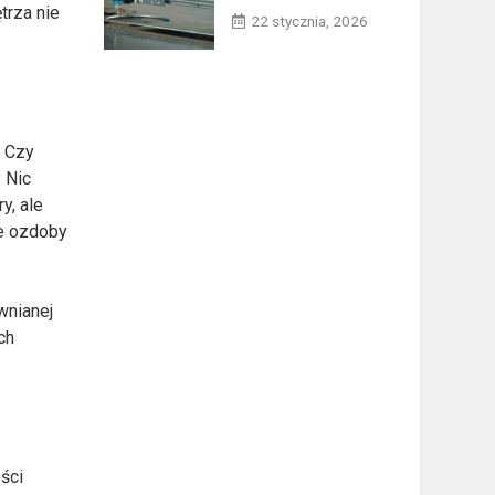
trza nie
22 stycznia, 2026
. Czy
 Nic
y, ale
we ozdoby
wnianej
ch
ści