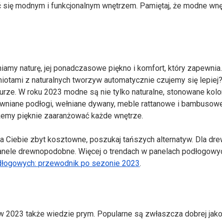
zyć się modnym i funkcjonalnym wnętrzem. Pamiętaj, że modne wnę
iamy naturę, jej ponadczasowe piękno i komfort, który zapewnia
otami z naturalnych tworzyw automatycznie czujemy się lepiej?
urze. W roku 2023 modne są nie tylko naturalne, stonowane kolor
ewniane podłogi, wełniane dywany, meble rattanowe i bambuso
żemy pięknie zaaranżować każde wnętrze.
a Ciebie zbyt kosztowne, poszukaj tańszych alternatyw. Dla dre
anele drewnopodobne. Więcej o trendach w panelach podłogowy
dłogowych: przewodnik po sezonie 2023
.
i w 2023 także wiedzie prym. Popularne są zwłaszcza dobrej jako