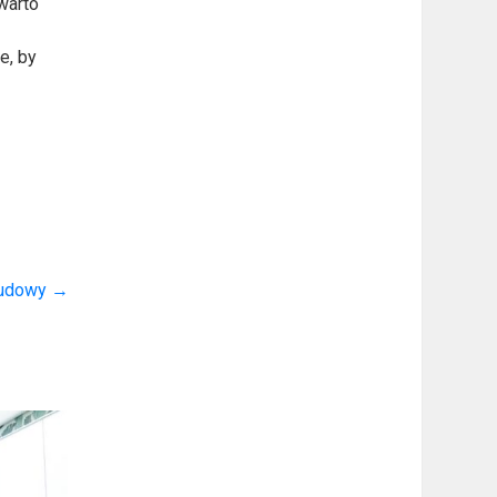
warto
e, by
budowy
→