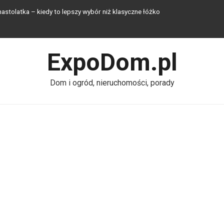
stolatka – kiedy to lepszy wybór niż klasyczne łóżko
 jak sztuczna trawa zmienia małe przestrzenie na lato
ExpoDom.pl
ałkę – jak zapewnić sobie komfort bez kanalizacji w 2026 roku?
owe blach?
Dom i ogród, nieruchomości, porady
strady szklanej – na co zwrócić uwagę?