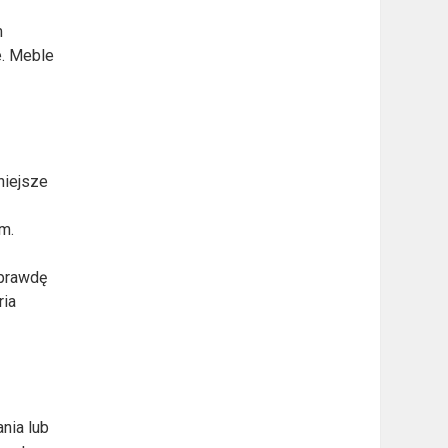
m
e. Meble
niejsze
m.
aprawdę
ria
nia lub