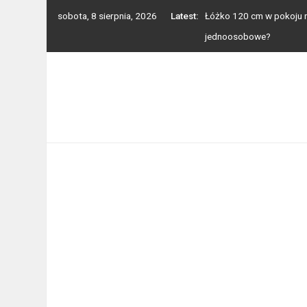
Skip
sobota, 8 sierpnia, 2026
Latest:
Łóżko 120 cm w pokoju na
to
jednoosobowe?
content
Balkon, taras, ogródek –
Toaleta przenośna na dzi
Jak wygląda cięcie laser
Mocowanie i montaż balu