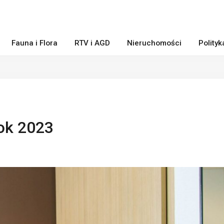
Fauna i Flora
RTV i AGD
Nieruchomości
Polity
rok 2023