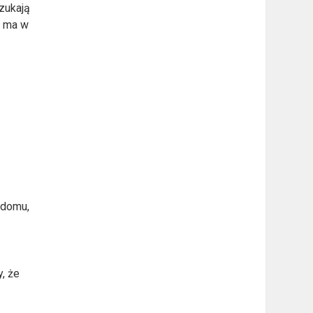
szukają
ra ma w
 domu,
w
, że