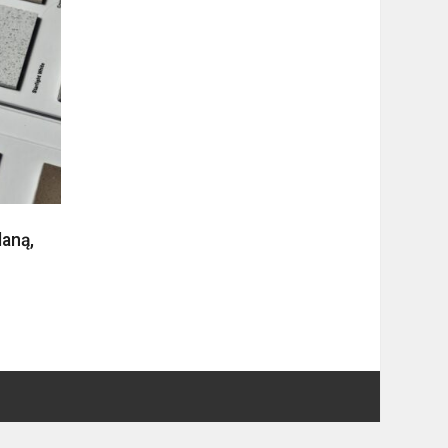
laną,