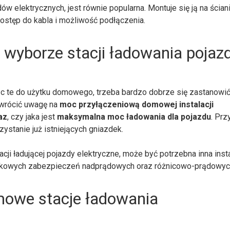
ów elektrycznych, jest równie popularna. Montuje się ją na ścian
ostęp do kabla i możliwość podłączenia.
 wyborze stacji ładowania poja
jąc te do użytku domowego, trzeba bardzo dobrze się zastanowi
zwrócić uwagę na
moc przyłączeniową domowej instalacji
faz
, czy jaka jest
maksymalna moc ładowania dla pojazdu
. Prz
ystanie już istniejących gniazdek.
ji ładującej pojazdy elektryczne, może być potrzebna inna insta
tkowych zabezpieczeń nadprądowych oraz różnicowo-prądowyc
mowe stacje ładowania