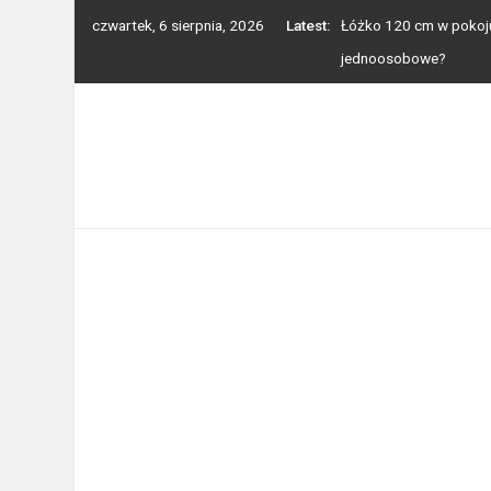
Skip
czwartek, 6 sierpnia, 2026
Latest:
Łóżko 120 cm w pokoju 
to
jednoosobowe?
content
Balkon, taras, ogródek
Toaleta przenośna na d
Jak wygląda cięcie las
Mocowanie i montaż ba