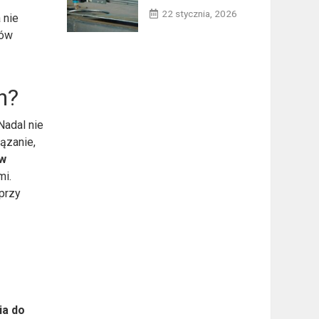
22 stycznia, 2026
 nie
dów
h?
Nadal nie
ązanie,
 w
mi.
przy
ia do