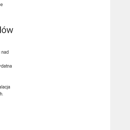
ie
zdów
ć nad
ydatna
lacja
h.