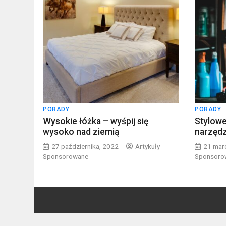
PORADY
PORADY
Wysokie łóżka – wyśpij się
Stylowe
wysoko nad ziemią
narzęd
27 października, 2022
Artykuły
21 mar
Sponsorowane
Sponsoro