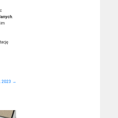
ąc
lanych
.
kim
tację
ok 2023
→