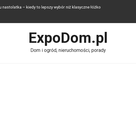
nastolatka – kiedy to lepszy wybór niż klasyczne łóżko
 – jak sztuczna trawa zmienia małe przestrzenie na lato
ExpoDom.pl
ziałkę – jak zapewnić sobie komfort bez kanalizacji w 2026 roku?
erowe blach?
Dom i ogród, nieruchomości, porady
lustrady szklanej – na co zwrócić uwagę?