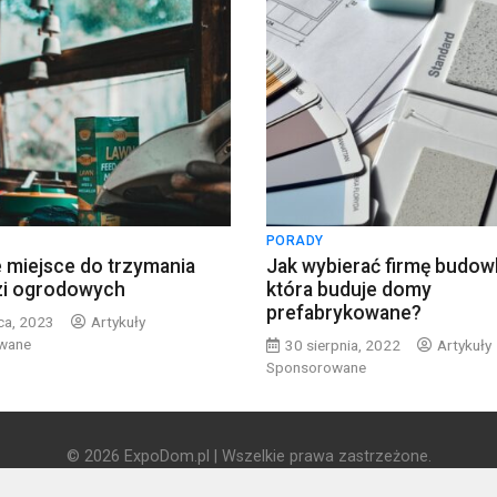
PORADY
 miejsce do trzymania
Jak wybierać firmę budow
zi ogrodowych
która buduje domy
prefabrykowane?
ca, 2023
Artykuły
wane
30 sierpnia, 2022
Artykuły
Sponsorowane
© 2026 ExpoDom.pl | Wszelkie prawa zastrzeżone.