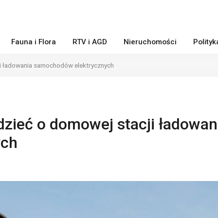
Fauna i Flora
RTV i AGD
Nieruchomości
Polity
ji ładowania samochodów elektrycznych
dzieć o domowej stacji ładowan
ych