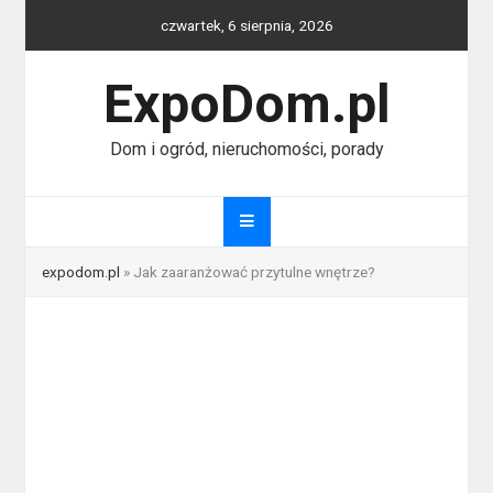
Skip
czwartek, 6 sierpnia, 2026
to
content
ExpoDom.pl
Dom i ogród, nieruchomości, porady
expodom.pl
»
Jak zaaranżować przytulne wnętrze?