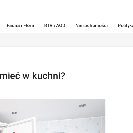
Fauna i Flora
RTV i AGD
Nieruchomości
Polity
 mieć w kuchni?