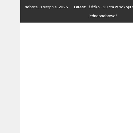
Skip
sobota, 8 sierpnia, 2026
Latest:
Łóżko 120 cm w pokoju na
to
jednoosobowe?
content
Balkon, taras, ogródek –
Toaleta przenośna na dzi
Jak wygląda cięcie laser
Mocowanie i montaż balu