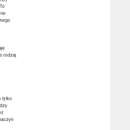
 To
nie
wnego
aje
o rodzaj.
 tylko
ędzy
eż
naczyń.