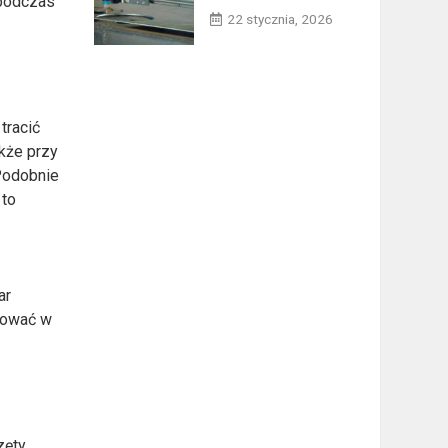
 podczas
22 stycznia, 2026
tracić
akże przy
 Podobnie
 to
ar
stować w
zęty