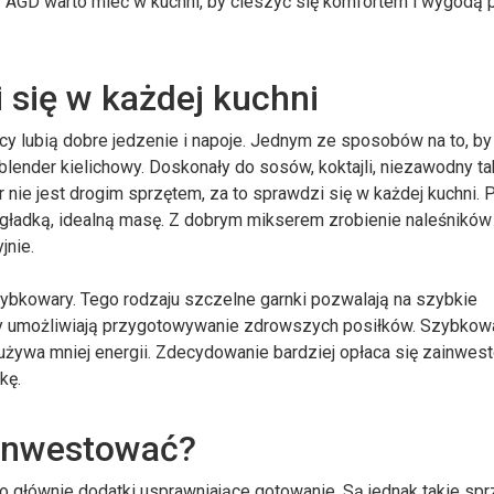
y AGD warto mieć w kuchni, by cieszyć się komfortem i wygodą
 się w każdej kuchni
 lubią dobre jedzenie i napoje. Jednym ze sposobów na to, by 
blender kielichowy. Doskonały do sosów, koktajli, niezawodny t
 nie jest drogim sprzętem, za to sprawdzi się w każdej kuchni.
na gładką, idealną masę. Z dobrym mikserem zrobienie naleśników
jnie.
ybkowary. Tego rodzaju szczelne garnki pozwalają na szybkie
y umożliwiają przygotowywanie zdrowszych posiłków. Szybkow
używa mniej energii. Zdecydowanie bardziej opłaca się zainwe
kę.
 inwestować?
 głównie dodatki usprawniające gotowanie. Są jednak takie spr