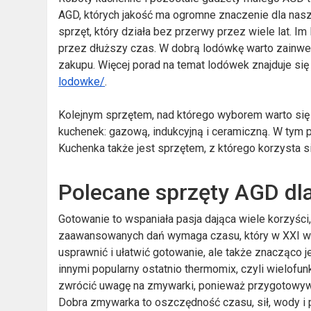
AGD, których jakość ma ogromne znaczenie dla nasz
sprzęt, który działa bez przerwy przez wiele lat. I
przez dłuższy czas. W dobrą lodówkę warto zainw
zakupu. Więcej porad na temat lodówek znajduje się
lodowke/
.
Kolejnym sprzętem, nad którego wyborem warto się 
kuchenek: gazową, indukcyjną i ceramiczną. W tym pr
Kuchenka także jest sprzętem, z którego korzysta si
Polecane sprzęty AGD dl
Gotowanie to wspaniała pasja dająca wiele korzyśc
zaawansowanych dań wymaga czasu, który w XXI wie
usprawnić i ułatwić gotowanie, ale także znacząco 
innymi popularny ostatnio thermomix, czyli wielofu
zwrócić uwagę na zmywarki, ponieważ przygotowyw
Dobra zmywarka to oszczędność czasu, sił, wody i 