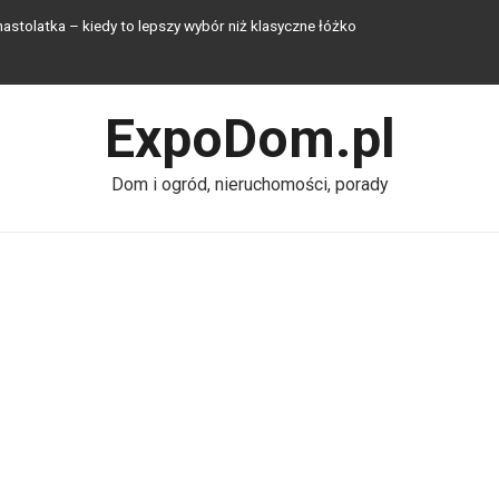
stolatka – kiedy to lepszy wybór niż klasyczne łóżko
 jak sztuczna trawa zmienia małe przestrzenie na lato
ExpoDom.pl
ałkę – jak zapewnić sobie komfort bez kanalizacji w 2026 roku?
owe blach?
Dom i ogród, nieruchomości, porady
strady szklanej – na co zwrócić uwagę?