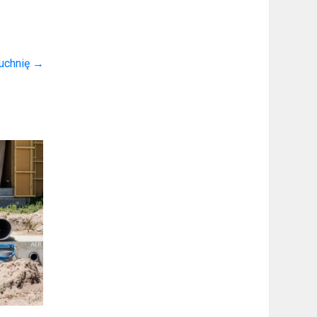
kuchnię
→