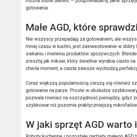
można sobie ułatwić — podpowiadamy, jakie sprzęt
gotowania.
Małe AGD, które sprawdzi
Nie wszyscy przepadają za gotowaniem, ale wszyscy
mniej czasu w kuchni, jest zainwestowanie w dobry 
siekaniu i mieleniu produktów spożywczych. Blender
zresztą jak mikser, który świetnie wyrabia ciasto 
chwila moment, a ciasta zawsze wychodzą perfekcy
Coraz większą popularnością cieszą się również sz
gotowanie na parze. Proste w obsłudze szybkowar
pozwala również na oszczędność pieniędzy, gdyż z
szybkowar niż pozornie praktyczniejszą mikrofalów
W jaki sprzęt AGD warto
Roboty kuchenne i pozostałe gadżety małego AGD to