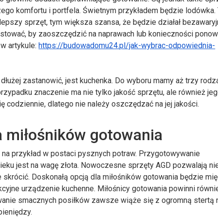
ego komfortu i portfela. Świetnym przykładem będzie lodówka.
m lepszy sprzęt, tym większa szansa, że będzie działał bezawaryj
estować, by zaoszczędzić na naprawach lub konieczności pono
 w artykule:
https://budowadomu24.pl/jak-wybrac-odpowiednia-
dłużej zastanowić, jest kuchenka. Do wyboru mamy aż trzy rodz
zypadku znaczenie ma nie tylko jakość sprzętu, ale również jeg
ę codziennie, dlatego nie należy oszczędzać na jej jakości.
a miłośników gotowania
i, na przykład w postaci pysznych potraw. Przygotowywanie
ku jest na wagę złota. Nowoczesne sprzęty AGD pozwalają nie
je skrócić. Doskonałą opcją dla miłośników gotowania będzie mi
nkcyjne urządzenie kuchenne. Miłośnicy gotowania powinni równi
anie smacznych posiłków zawsze wiąże się z ogromną stertą 
pieniędzy.