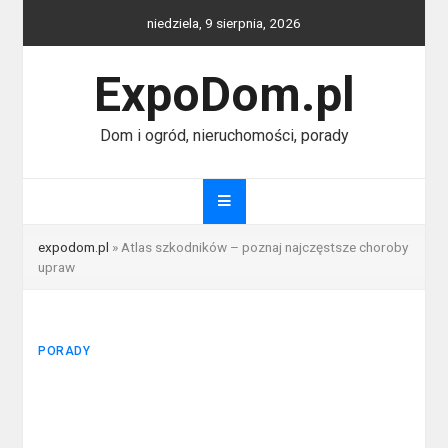
Skip
niedziela, 9 sierpnia, 2026
to
content
ExpoDom.pl
Dom i ogród, nieruchomości, porady
expodom.pl
»
Atlas szkodników – poznaj najczęstsze choroby
upraw
PORADY