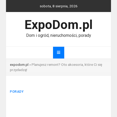
Skip
sobota, 8 sierpnia, 2026
to
content
ExpoDom.pl
Dom i ogród, nieruchomości, porady
expodom.pl
»
Planujesz remont? Oto akcesoria, które Ci się
przydadzą!
PORADY