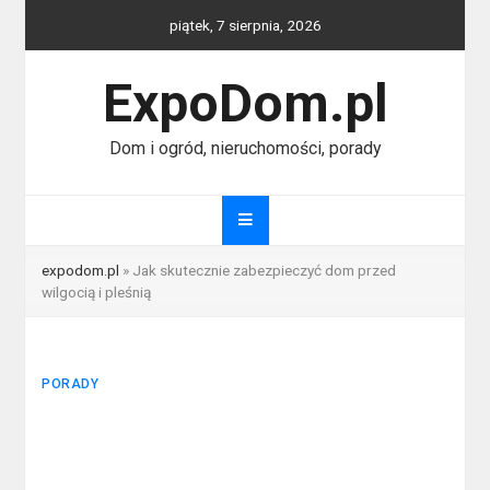
Skip
piątek, 7 sierpnia, 2026
to
content
ExpoDom.pl
Dom i ogród, nieruchomości, porady
expodom.pl
»
Jak skutecznie zabezpieczyć dom przed
wilgocią i pleśnią
PORADY