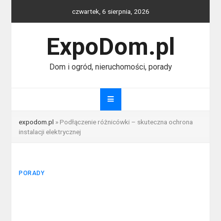
Skip
czwartek, 6 sierpnia, 2026
to
content
ExpoDom.pl
Dom i ogród, nieruchomości, porady
expodom.pl
»
Podłączenie różnicówki – skuteczna ochrona
instalacji elektrycznej
PORADY