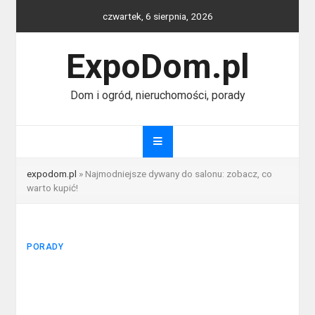
Skip
czwartek, 6 sierpnia, 2026
to
content
ExpoDom.pl
Dom i ogród, nieruchomości, porady
expodom.pl
»
Najmodniejsze dywany do salonu: zobacz, co
warto kupić!
PORADY